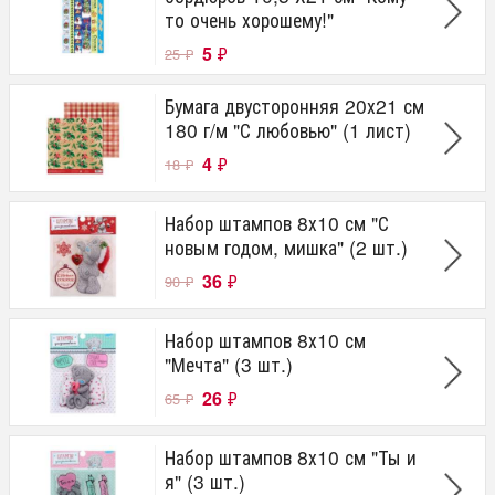
то очень хорошему!"
5
₽
25
₽
Бумага двусторонняя 20х21 см
180 г/м "С любовью" (1 лист)
4
₽
18
₽
Набор штампов 8х10 см "С
новым годом, мишка" (2 шт.)
36
₽
90
₽
Набор штампов 8х10 см
"Мечта" (3 шт.)
26
₽
65
₽
Набор штампов 8х10 см "Ты и
я" (3 шт.)