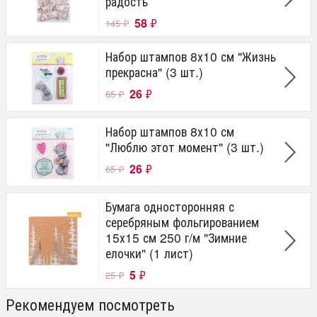
радость
58
₽
145
₽
Набор штампов 8х10 см "Жизнь
прекрасна" (3 шт.)
26
₽
65
₽
Набор штампов 8х10 см
"Люблю этот момент" (3 шт.)
26
₽
65
₽
Бумага односторонняя с
серебряным фольгированием
15х15 см 250 г/м "Зимние
елочки" (1 лист)
5
₽
25
₽
Рекомендуем посмотреть