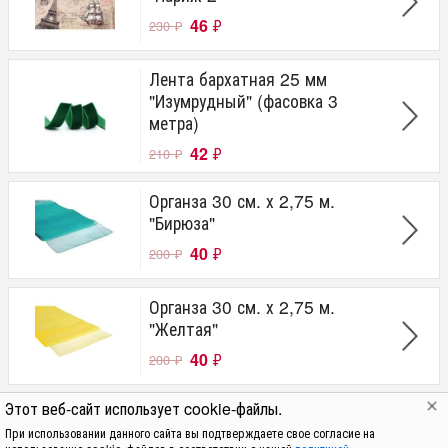
46
₽
230
₽
Лента бархатная 25 мм
"Изумрудный" (фасовка 3
метра)
42
₽
210
₽
Органза 30 см. х 2,75 м.
"Бирюза"
40
₽
200
₽
Органза 30 см. х 2,75 м.
"Желтая"
40
₽
200
₽
Этот веб-сайт использует cookie-файлы.
Набор бумаги 12 листов 15.5 х
15.5 см 180 гр/м2 "Лавандовые
При использовании данного сайта вы подтверждаете свое согласие на