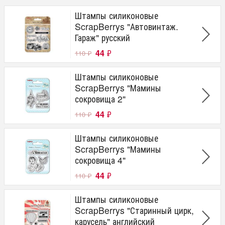
Штампы силиконовые
ScrapBerrys "Автовинтаж.
Гараж" русский
44
₽
110
₽
Штампы силиконовые
ScrapBerrys "Мамины
сокровища 2"
44
₽
110
₽
Штампы силиконовые
ScrapBerrys "Мамины
сокровища 4"
44
₽
110
₽
Штампы силиконовые
ScrapBerrys "Старинный цирк,
карусель" английский