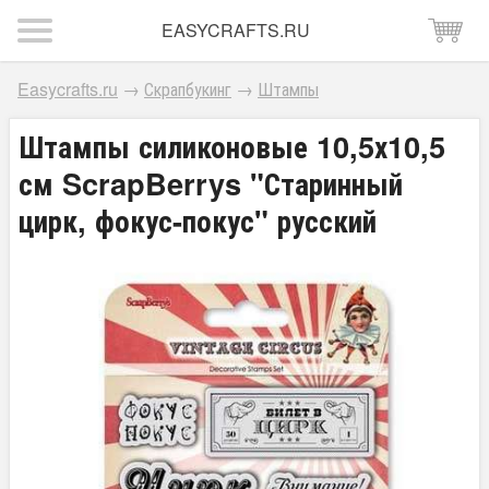
EASYCRAFTS.RU
Easycrafts.ru
→
Скрапбукинг
→
Штампы
Штампы силиконовые 10,5х10,5
см ScrapBerrys "Старинный
цирк, фокус-покус" русский