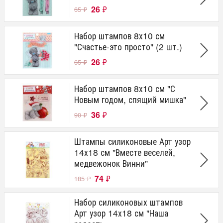
26
₽
65
₽
Набор штампов 8х10 см
"Счастье-это просто" (2 шт.)
26
₽
65
₽
Набор штампов 8х10 см "С
Новым годом, спящий мишка"
36
₽
90
₽
Штампы силиконовые Арт узор
14х18 см "Вместе веселей,
медвежонок Винни"
74
₽
185
₽
Набор силиконовых штампов
Арт узор 14х18 см "Наша