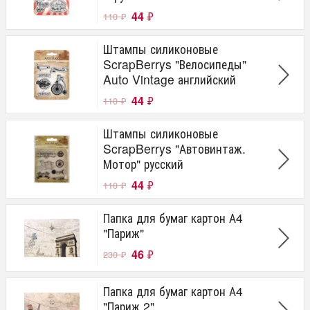
44
₽
110
₽
Штампы силиконовые
ScrapBerrys "Велосипеды"
Auto Vintage английский
44
₽
110
₽
Штампы силиконовые
ScrapBerrys "Автовинтаж.
Мотор" русский
44
₽
110
₽
Папка для бумаг картон А4
"Париж"
46
₽
230
₽
Папка для бумаг картон А4
"Париж 2"