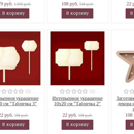
79 руб.
108 руб.
22 
1 395 руб.
538 руб.
В корзину
В корзину
В
(0)
(0)
рьерное украшение
Интерьерное украшение
Заготовк
0 см "Табличка 3"
10х20 см "Табличка 2"
декора 
22 руб.
22 руб.
108
108 руб.
108 руб.
В корзину
В корзину
В