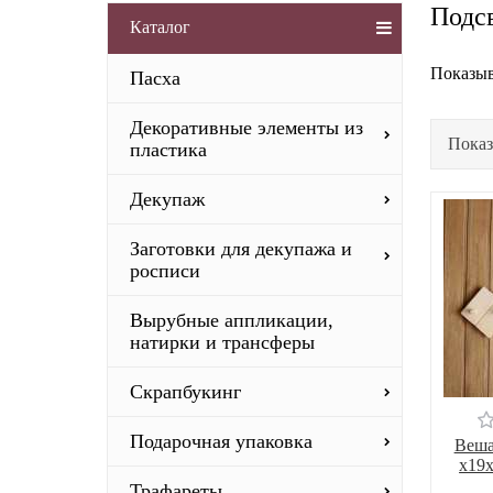
Подс
Каталог
Показыв
Пасха
Декоративные элементы из
Показ
пластика
Декупаж
Заготовки для декупажа и
росписи
Вырубные аппликации,
натирки и трансферы
Скрапбукинг
Подарочная упаковка
Веша
х19х
Трафареты