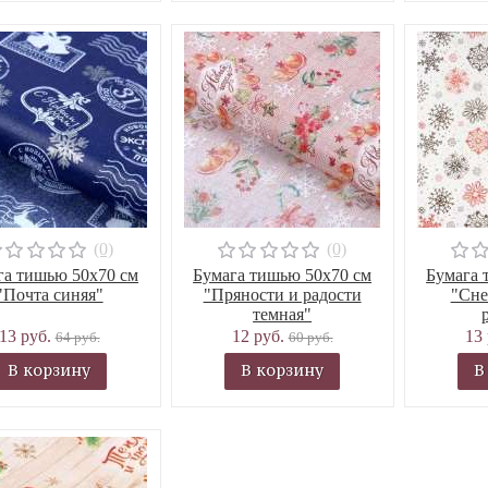
(0)
(0)
га тишью 50х70 см
Бумага тишью 50х70 см
Бумага 
"Почта синяя"
"Пряности и радости
"Сне
темная"
13 руб.
12 руб.
13
64 руб.
60 руб.
В корзину
В корзину
В