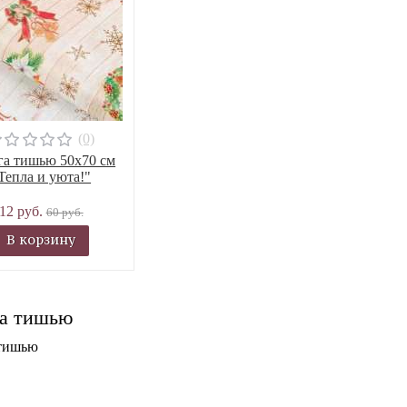
(0)
га тишью 50х70 см
Тепла и уюта!"
12 руб.
60 руб.
В корзину
а тишью
 тишью