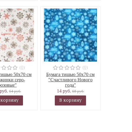
(0)
(0)
тишью 50х70 см
Бумага тишью 50х70 см
жинки серо-
"Счастливого Нового
розовые"
года"
 руб.
14 руб.
64 руб.
68 руб.
 корзину
В корзину