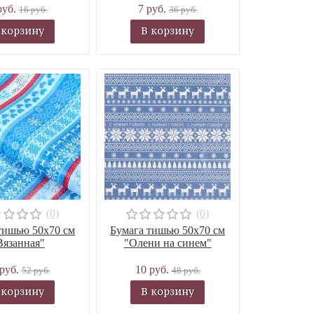
руб.
7 руб.
16 руб.
36 руб.
 корзину
В корзину
(0)
(0)
тишью 50х70 см
Бумага тишью 50х70 см
Вязанная"
"Олени на синем"
 руб.
10 руб.
52 руб.
48 руб.
 корзину
В корзину