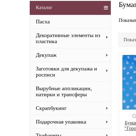
Бума
Каталог
Показыв
Пасха
Декоративные элементы из
Показ
пластика
Декупаж
Заготовки для декупажа и
росписи
Вырубные аппликации,
натирки и трансферы
Скрапбукинг
Подарочная упаковка
Бума
"Горо
Трафареты