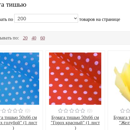
га тишью
ать по
товаров на странице
ывать по:
20
40
60
(0)
(0)
га тишью 50х66 см
Бумага тишью 50х66 см
Бумага 
х голубой" (1 лист
"Горох красный" (1 лист
"Желт
)
)