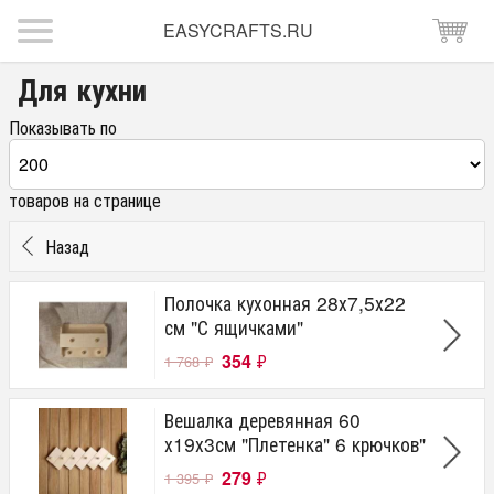
EASYCRAFTS.RU
Для кухни
Показывать по
товаров на странице
Назад
Полочка кухонная 28х7,5х22
см "С ящичками"
354
₽
1 768
₽
Вешалка деревянная 60
х19х3см "Плетенка" 6 крючков"
279
₽
1 395
₽