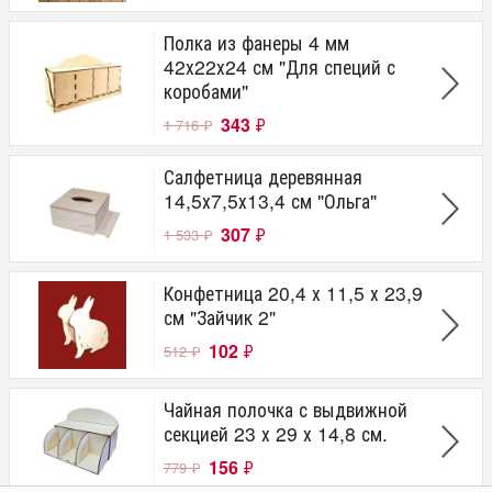
Полка из фанеры 4 мм
42х22х24 см "Для специй с
коробами"
343
₽
1 716
₽
Салфетница деревянная
14,5х7,5х13,4 см "Ольга"
307
₽
1 533
₽
Конфетница 20,4 х 11,5 х 23,9
см "Зайчик 2"
102
₽
512
₽
Чайная полочка с выдвижной
секцией 23 х 29 х 14,8 см.
156
₽
779
₽