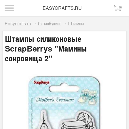
EASYCRAFTS.RU
Easycrafts.ru
→
Скрапбукинг
→
Штампы
Штампы силиконовые
ScrapBerrys "Мамины
сокровища 2"