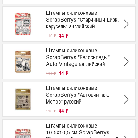
Штампы силиконовые
ScrapBerrys "Старинный цирк,
карусель" английский
44
₽
110
₽
Штампы силиконовые
ScrapBerrys "Велосипеды"
Auto Vintage английский
44
₽
110
₽
Штампы силиконовые
ScrapBerrys "Автовинтаж.
Мотор" русский
44
₽
110
₽
Штампы силиконовые
10,5х10,5 см ScrapBerrys