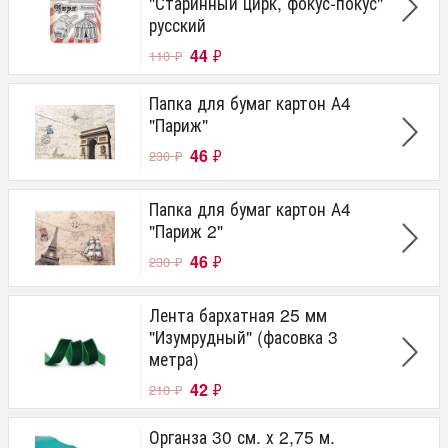
"Старинный цирк, фокус-покус"
русский
44
₽
110
₽
Папка для бумаг картон А4
"Париж"
46
₽
230
₽
Папка для бумаг картон А4
"Париж 2"
46
₽
230
₽
Лента бархатная 25 мм
"Изумрудный" (фасовка 3
метра)
42
₽
210
₽
Органза 30 см. х 2,75 м.