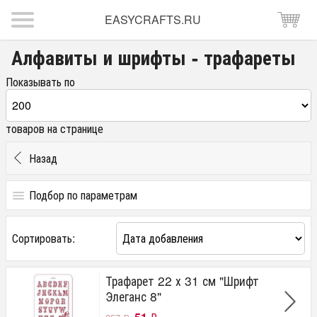
EASYCRAFTS.RU
Алфавиты и шрифты - трафареты
Показывать по
товаров на странице
Назад
Подбор по параметрам
Размер трафарета
Сортировать:
22х31 см
Трафарет 22 х 31 см "Шрифт
Элеганс 8"