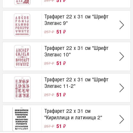
51
₽
257
₽
Трафарет 22 х 31 см "Шрифт
Элеганс 9"
51
₽
257
₽
Трафарет 22 х 31 см "Шрифт
Элеганс 10"
51
₽
257
₽
Трафарет 22 х 31 см "Шрифт
Элеганс 11-2"
51
₽
257
₽
Трафарет 22 х 31 см
"Кириллица и латиница 2"
51
₽
257
₽