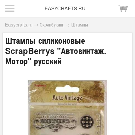
EASYCRAFTS.RU
Easycrafts.ru
→
Скрапбукинг
→
Штампы
Штампы силиконовые
ScrapBerrys "Автовинтаж.
Мотор" русский