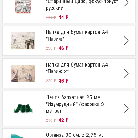
"Старинный цирк, фокус-покус"
русский
44
₽
110
₽
Папка для бумаг картон А4
"Париж"
46
₽
230
₽
Папка для бумаг картон А4
"Париж 2"
46
₽
230
₽
Лента бархатная 25 мм
"Изумрудный" (фасовка 3
метра)
42
₽
210
₽
Органза 30 см. х 2,75 м.