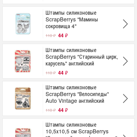
Штампы силиконовые
ScrapBerrys "Мамины
сокровища 4"
44
₽
110
₽
Штампы силиконовые
ScrapBerrys "Старинный цирк,
карусель" английский
44
₽
110
₽
Штампы силиконовые
ScrapBerrys "Велосипеды"
Auto Vintage английский
44
₽
110
₽
Штампы силиконовые
10,5х10,5 см ScrapBerrys