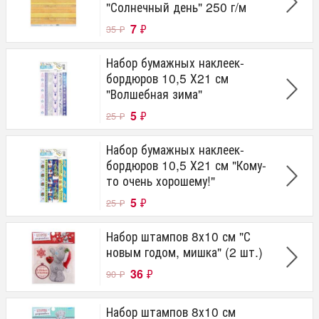
"Солнечный день" 250 г/м
7
₽
35
₽
Набор бумажных наклеек-
бордюров 10,5 Х21 см
"Волшебная зима"
5
₽
25
₽
Набор бумажных наклеек-
бордюров 10,5 Х21 см "Кому-
то очень хорошему!"
5
₽
25
₽
Набор штампов 8х10 см "С
новым годом, мишка" (2 шт.)
36
₽
90
₽
Набор штампов 8х10 см