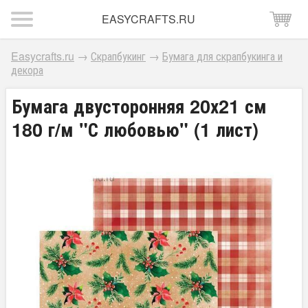
EASYCRAFTS.RU
Easycrafts.ru
→
Скрапбукинг
→
Бумага для скрапбукинга и
декора
Бумага двусторонняя 20х21 см
180 г/м "С любовью" (1 лист)