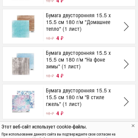
4
₽
18
₽
Бумага двусторонняя 15.5 х
15.5 см 180 г/м "Домашнее
тепло" (1 лист)
4
₽
18
₽
Бумага двусторонняя 15.5 х
15.5 см 180 г/м "На фоне
зимы" (1 лист)
4
₽
18
₽
Бумага двусторонняя 15.5 х
15.5 см 180 г/м "В стиле
гжель" (1 лист)
4
₽
18
₽
Этот веб-сайт использует cookie-файлы.
Бумага двусторонняя 15.5 х
15.5 см 180 г/м "Новогодний
При использовании данного сайта вы подтверждаете свое согласие на