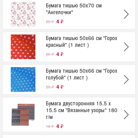
Бумага тишью 50х70 см
"Ангелочки"
4
₽
20
₽
Бумага тишью 50х66 см "Горох
красный" (1 лист )
4
₽
20
₽
Бумага тишью 50х66 см "Горох
голубой" (1 лист )
4
₽
20
₽
Бумага двусторонняя 15.5 х
15.5 см "Вязанные узоры" 180
г/м
4
₽
18
₽