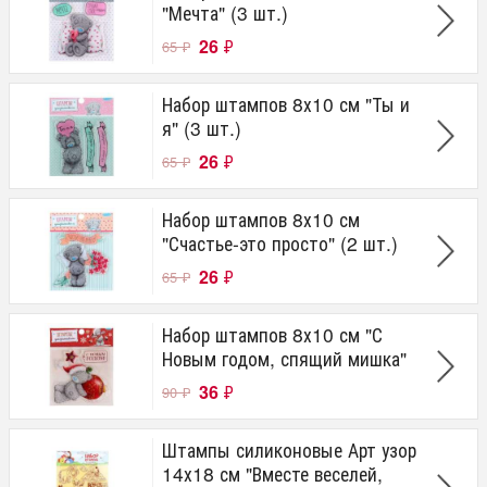
"Мечта" (3 шт.)
26
₽
65
₽
Набор штампов 8х10 см "Ты и
я" (3 шт.)
26
₽
65
₽
Набор штампов 8х10 см
"Счастье-это просто" (2 шт.)
26
₽
65
₽
Набор штампов 8х10 см "С
Новым годом, спящий мишка"
36
₽
90
₽
Штампы силиконовые Арт узор
14х18 см "Вместе веселей,