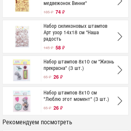
медвежонок Винни"
74
₽
185
₽
Набор силиконовых штампов
Арт узор 14х18 см "Наша
радость
58
₽
145
₽
Набор штампов 8х10 см "Жизнь
прекрасна" (3 шт.)
26
₽
65
₽
Набор штампов 8х10 см
"Люблю этот момент" (3 шт.)
26
₽
65
₽
Рекомендуем посмотреть