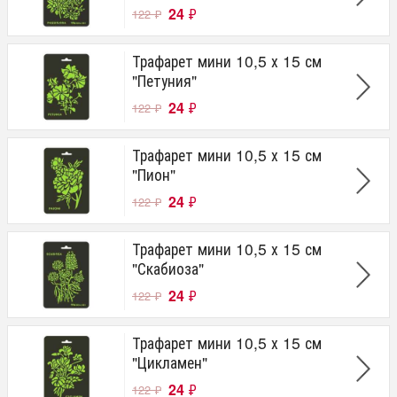
24
₽
122
₽
Трафарет мини 10,5 х 15 см
"Петуния"
24
₽
122
₽
Трафарет мини 10,5 х 15 см
"Пион"
24
₽
122
₽
Трафарет мини 10,5 х 15 см
"Скабиоза"
24
₽
122
₽
Трафарет мини 10,5 х 15 см
"Цикламен"
24
₽
122
₽