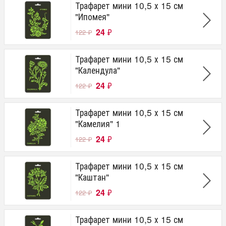
Трафарет мини 10,5 х 15 см
"Ипомея"
24
₽
122
₽
Трафарет мини 10,5 х 15 см
"Календула"
24
₽
122
₽
Трафарет мини 10,5 х 15 см
"Камелия" 1
24
₽
122
₽
Трафарет мини 10,5 х 15 см
"Каштан"
24
₽
122
₽
Трафарет мини 10,5 х 15 см