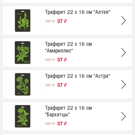
Трафарет 22 х 16 см "Алтея"
37
₽
187
₽
Трафарет 22 х 16 см
"Амариллис"
37
₽
187
₽
Трафарет 22 х 16 см "Астра"
37
₽
187
₽
Трафарет 22 х 16 см
"Бархатцы"
37
₽
187
₽