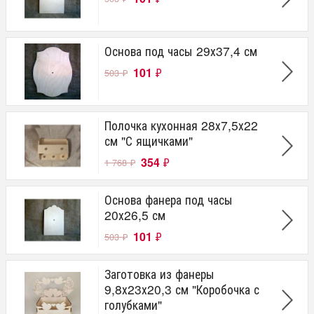
Основа под часы 29х37,4 см
101
₽
503
₽
Полочка кухонная 28х7,5х22
см "С ящичками"
354
₽
1 768
₽
Основа фанера под часы
20х26,5 см
101
₽
503
₽
Заготовка из фанеры
9,8х23х20,3 см "Коробочка с
голубками"