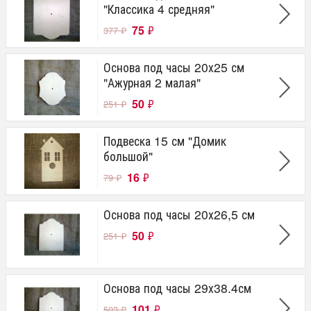
"Классика 4 средняя"
75
₽
377
₽
Основа под часы 20х25 см
"Ажурная 2 малая"
50
₽
251
₽
Подвеска 15 см "Домик
большой"
16
₽
79
₽
Основа под часы 20х26,5 см
50
₽
251
₽
Основа под часы 29х38.4см
101
₽
503
₽