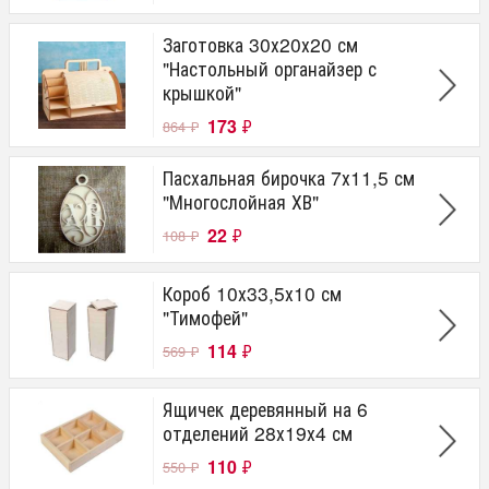
Заготовка 30х20х20 см
"Настольный органайзер с
крышкой"
173
₽
864
₽
Пасхальная бирочка 7х11,5 см
"Многослойная ХВ"
22
₽
108
₽
Короб 10х33,5х10 см
"Тимофей"
114
₽
569
₽
Ящичек деревянный на 6
отделений 28х19х4 см
110
₽
550
₽