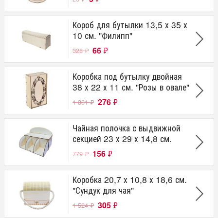
Короб для бутылки 13,5 х 35 х
10 см. "Филипп"
66
₽
328
₽
Коробка под бутылку двойная
38 х 22 х 11 см. "Розы в овале"
276
₽
1 381
₽
Чайная полочка с выдвижной
секцией 23 х 29 х 14,8 см.
156
₽
779
₽
Коробка 20,7 х 10,8 х 18,6 см.
"Сундук для чая"
305
₽
1 524
₽