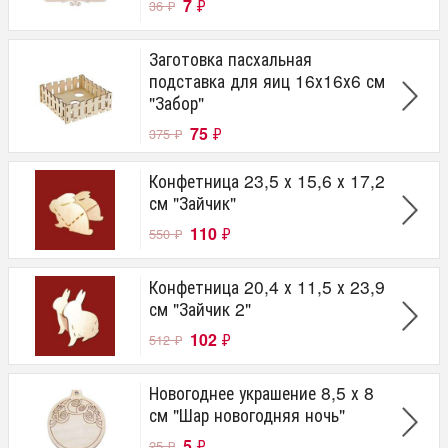
7
₽
36
₽
Заготовка пасхальная
подставка для яиц 16х16х6 см
"Забор"
75
₽
375
₽
Конфетница 23,5 х 15,6 х 17,2
см "Зайчик"
110
₽
550
₽
Конфетница 20,4 х 11,5 х 23,9
см "Зайчик 2"
102
₽
512
₽
Новогоднее украшение 8,5 х 8
см "Шар новогодняя ночь"
5
₽
25
₽