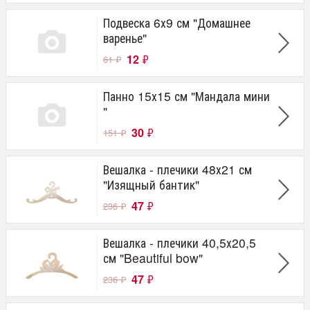
Подвеска 6х9 см "Домашнее
варенье"
12
₽
61
₽
Панно 15х15 см "Мандала мини
"
30
₽
151
₽
Вешалка - плечики 48х21 см
"Изящный бантик"
47
₽
236
₽
Вешалка - плечики 40,5х20,5
см "Beautiful bow"
47
₽
236
₽