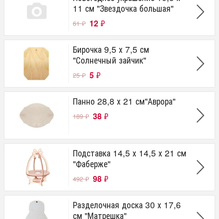
11 см "Звездочка большая"
12
₽
61
₽
Бирочка 9,5 х 7,5 см
"Солнечный зайчик"
5
₽
25
₽
Панно 28,8 х 21 см"Аврора"
38
₽
189
₽
Подставка 14,5 х 14,5 х 21 см
"Фаберже"
98
₽
492
₽
Разделочная доска 30 х 17,6
см "Матрешка"