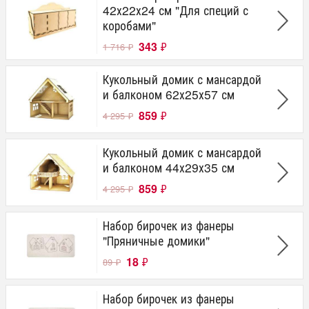
42х22х24 см "Для специй с
коробами"
343
₽
1 716
₽
Кукольный домик с мансардой
и балконом 62х25х57 см
859
₽
4 295
₽
Кукольный домик с мансардой
и балконом 44х29х35 см
859
₽
4 295
₽
Набор бирочек из фанеры
"Пряничные домики"
18
₽
89
₽
Набор бирочек из фанеры