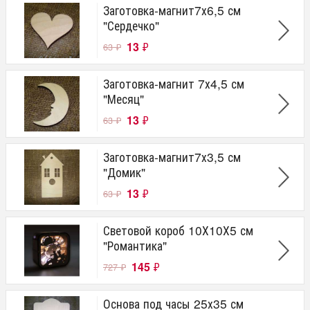
Заготовка-магнит7х6,5 см
"Сердечко"
13
₽
63
₽
Заготовка-магнит 7х4,5 см
"Месяц"
13
₽
63
₽
Заготовка-магнит7х3,5 см
"Домик"
13
₽
63
₽
Световой короб 10Х10Х5 см
"Романтика"
145
₽
727
₽
Основа под часы 25х35 см