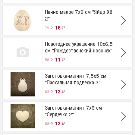
Панно малое 7х9 см "Яйцо ХВ
2"
16
₽
79
₽
Новогоднее украшение 10х6,5
см "Рождественский носочек"
11
₽
56
₽
Заготовка-магнит 7,5х5 см
"Пасхальная подвеска 3"
13
₽
63
₽
Заготовка-магнит 7х6 см
"Сердечко 2"
13
₽
63
₽