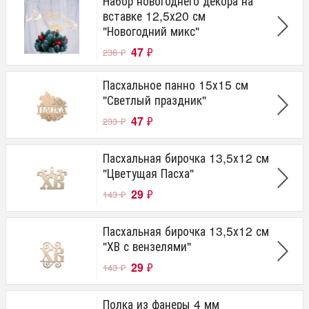
Набор новогоднего декора на
вставке 12,5х20 см
"Новогодний микс"
47
₽
236
₽
Пасхальное панно 15х15 см
"Светлый праздник"
47
₽
233
₽
Пасхальная бирочка 13,5х12 см
"Цветущая Пасха"
29
₽
143
₽
Пасхальная бирочка 13,5х12 см
"ХВ с вензелями"
29
₽
143
₽
Полка из фанеры 4 мм