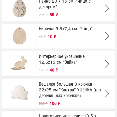
Панно 20 х 15 см. "Яйцо с
декором"
59
₽
296
₽
Бирочка 9,5х7,4 см. "Яйцо"
10
₽
48
₽
Интерьерное украшение
12,5х13 см "Зайка"
40
₽
198
₽
Вешалка большая 3 крючка
32х25 см "Кантри" УЦЕНКА (нет
деревянных крючков)
106
₽
532
₽
Новогоднее украшение 10,5 х