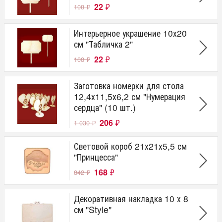
22
₽
108
₽
Интерьерное украшение 10х20
см "Табличка 2"
22
₽
108
₽
Заготовка номерки для стола
12,4х11,5х6,2 см "Нумерация
сердца" (10 шт.)
206
₽
1 030
₽
Световой короб 21х21х5,5 см
"Принцесса"
168
₽
842
₽
Декоративная накладка 10 х 8
см "Style"