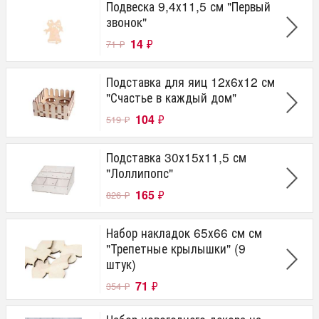
Подвеска 9,4х11,5 см "Первый
звонок"
14
₽
71
₽
Подставка для яиц 12х6х12 см
"Счастье в каждый дом"
104
₽
519
₽
Подставка 30х15х11,5 см
"Лоллипопс"
165
₽
826
₽
Набор накладок 65х66 см см
"Трепетные крылышки" (9
штук)
71
₽
354
₽