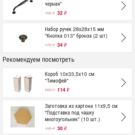
черная"
32
₽
160
₽
Набор ручек 28х28х15 мм
"Кнопка 013" бронза (2 шт)
34
₽
170
₽
Рекомендуем посмотреть
Короб 10х33,5х10 см
"Тимофей"
114
₽
569
₽
Заготовка из картона 11х9,5 см
"Подставка под чашку
многоугольник" (10 шт.)
30
₽
135
₽