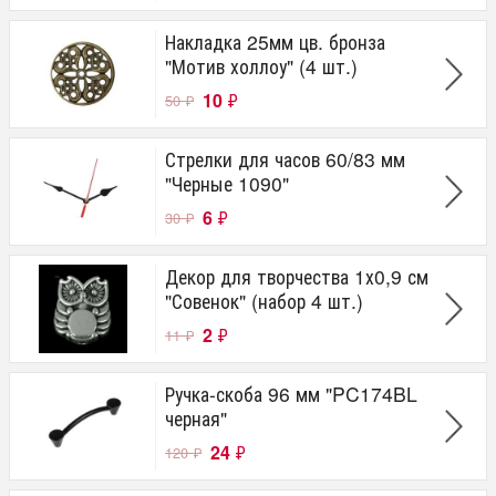
Накладка 25мм цв. бронза
"Мотив холлоу" (4 шт.)
10
₽
50
₽
Стрелки для часов 60/83 мм
"Черные 1090"
6
₽
30
₽
Декор для творчества 1х0,9 см
"Совенок" (набор 4 шт.)
2
₽
11
₽
Ручка-скоба 96 мм "PC174BL
черная"
24
₽
120
₽