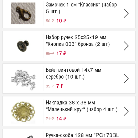
Замочек 1 см "Классик" (набор
5 шт.)
10
₽
50
₽
Набор ручек 25х25х19 мм
"Кнопка 003" бронза (2 шт)
17
₽
85
₽
Бейл винтовой 14х7 мм
серебро (10 шт.)
7
₽
35
₽
Накладка 36 х 36 мм
"Маленький круг" (набор 4 шт.)
14
₽
71
₽
Ручка-скоба 128 мм "PC173BL