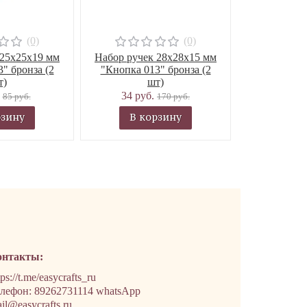
(0)
(0)
 25х25х19 мм
Набор ручек 28х28х15 мм
" бронза (2
"Кнопка 013" бронза (2
т)
шт)
.
34 руб.
85 руб.
170 руб.
рзину
В корзину
онтакты:
tps://t.me/easycrafts_ru
лефон: 89262731114 whatsApp
il@easycrafts.ru