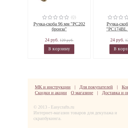
(0)
Ручка-скоба 96 мм "РС202
Ручка-скоб
бронза"
"PC174BL 
24 руб.
24 руб.
120 руб.
1
В корзину
В кор
МК и инструкции
|
Для покупателей
|
Ко
Скидки и акции
О магазине
|
Доставка и о
© 2013 - Easycrafts.ru
Интернет-магазин товаров для декупажа и
скрапбукинга.