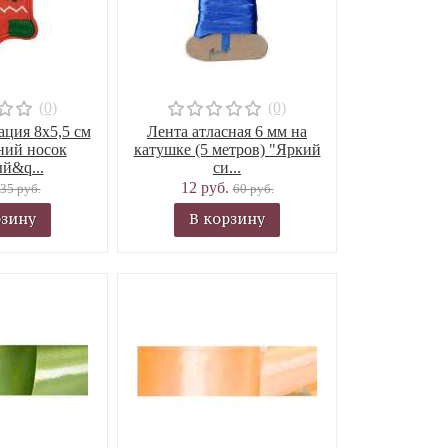
(0)
(0)
ция 8х5,5 см
Лента атласная 6 мм на
ний носок
катушке (5 метров) "Яркий
й&q...
си...
12 руб.
35 руб.
60 руб.
рзину
В корзину