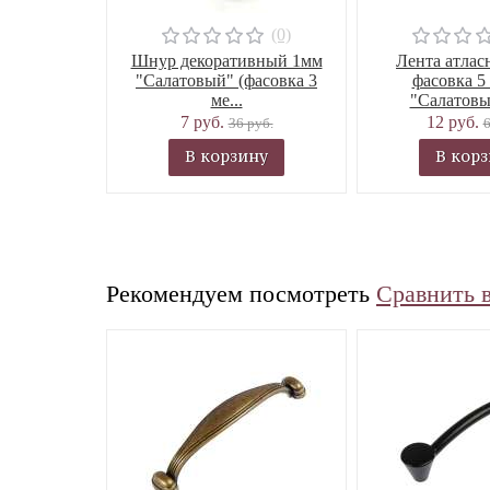
(0)
Шнур декоративный 1мм
Лента атлас
"Салатовый" (фасовка 3
фасовка 5
ме...
"Салатовый
7 руб.
12 руб.
36 руб.
6
В корзину
В кор
Рекомендуем посмотреть
Сравнить 