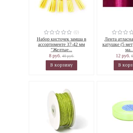
(0)
Набор кисточек замша в
Лента атласна
ассортименте 37-42 мм
катушке (5 мет
"Желтые...
ма..
8 руб.
12 руб.
40 руб.
6
В корзину
В кор