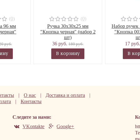
(0)
(0)
а 96 мм
Ручка 30х30х25 мм
Набор ручек
черная"
"Кнопка черная" (набор 2
"Кнопка 003
шт)
ш
36 руб.
17 руб
20 руб.
180 руб.
зину
В корзину
В ко
нтакты
|
О нас
|
Доставка и оплата
|
плата
|
Контакты
Следите за нами:
К
VKontakte
Google+
ht
Те
ma