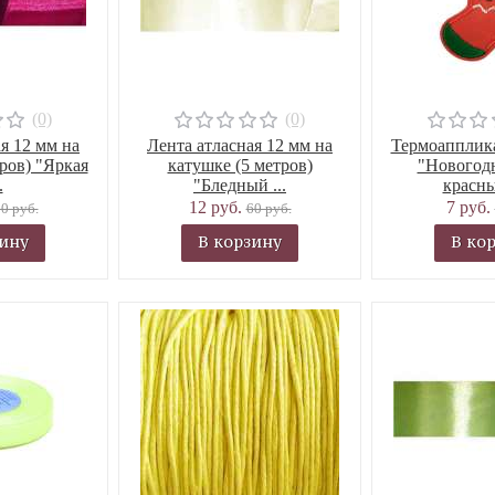
(0)
(0)
я 12 мм на
Лента атласная 12 мм на
Термоапплика
ров) "Яркая
катушке (5 метров)
"Новогод
.
"Бледный ...
красны
12 руб.
7 руб.
0 руб.
60 руб.
зину
В корзину
В ко