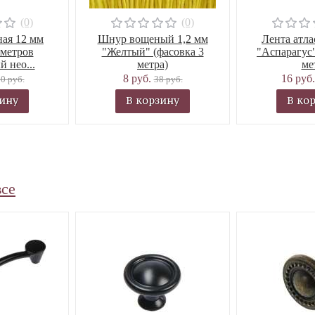
(0)
(0)
ная 12 мм
Шнур вощеный 1,2 мм
Лента атла
 метров
"Желтый" (фасовка 3
"Аспарагус"
 нео...
метра)
мет
8 руб.
16 руб
0 руб.
38 руб.
зину
В корзину
В ко
все