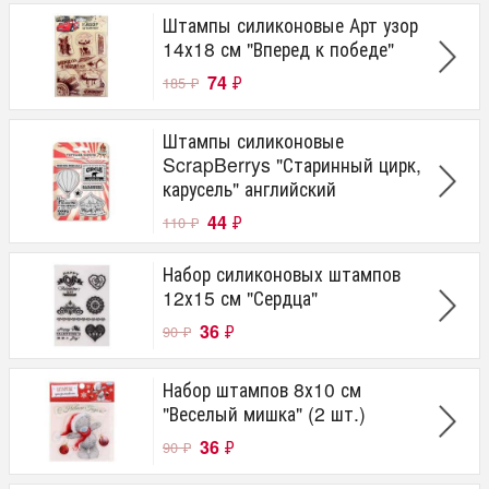
Штампы силиконовые Арт узор
14х18 см "Вперед к победе"
74
₽
185
₽
Штампы силиконовые
ScrapBerrys "Старинный цирк,
карусель" английский
44
₽
110
₽
Набор силиконовых штампов
12х15 см "Сердца"
36
₽
90
₽
Набор штампов 8х10 см
"Веселый мишка" (2 шт.)
36
₽
90
₽