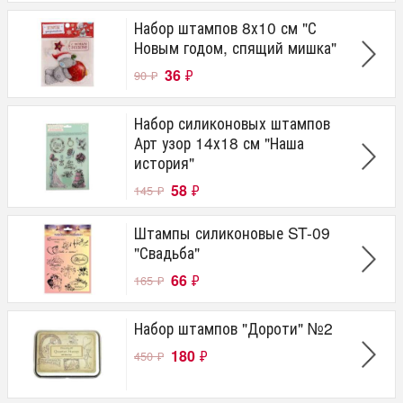
Набор штампов 8х10 см "С
Новым годом, спящий мишка"
36
₽
90
₽
Набор силиконовых штампов
Арт узор 14х18 см "Наша
история"
58
₽
145
₽
Штампы силиконовые ST-09
"Свадьба"
66
₽
165
₽
Набор штампов "Дороти" №2
180
₽
450
₽