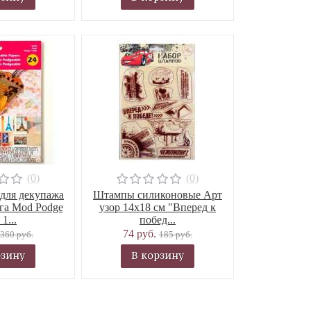
(0)
(0)
 для декупажа
Штампы силиконовые Арт
га Mod Podge
узор 14х18 см "Вперед к
 1...
побед...
74 руб.
360 руб.
185 руб.
рзину
В корзину