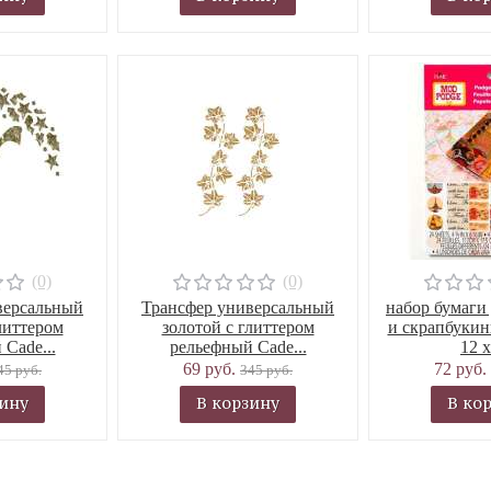
(0)
(0)
версальный
Трансфер универсальный
набор бумаги
литтером
золотой с глиттером
и скрапбукин
Cade...
рельефный Cade...
12 х
69 руб.
72 руб.
45 руб.
345 руб.
зину
В корзину
В ко