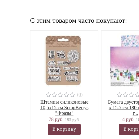
C этим товаром часто покупают:
(0)
Штампы силиконовые
Бумага двусто
10,5х15 см ScrapBerrys
х 15.5 см 180 
"Фразы"
г...
78 руб.
4 руб.
195 руб.
1
В корзину
В кор