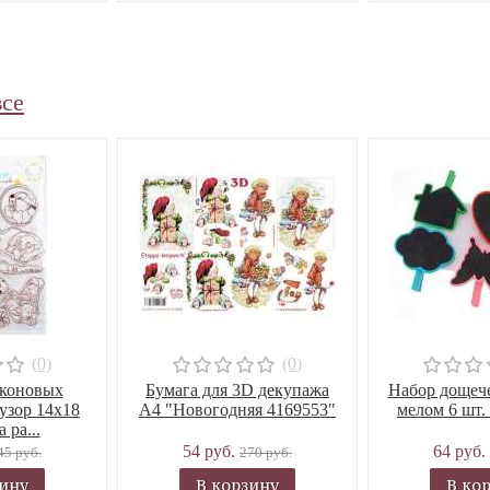
все
(0)
(0)
иконовых
Бумага для 3D декупажа
Набор дощече
узор 14х18
А4 "Новогодняя 4169553"
мелом 6 шт.
 ра...
54 руб.
64 руб.
45 руб.
270 руб.
зину
В корзину
В ко