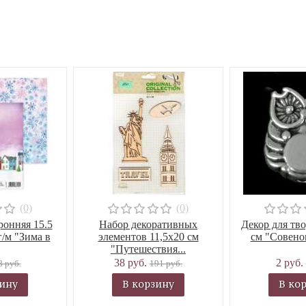
(0)
(0)
ронняя 15.5
Набор декоративных
Декор для тво
г/м "Зима в
элементов 11,5х20 см
см "Совенок
"Путешествия...
38 руб.
2 руб.
8 руб.
191 руб.
зину
В корзину
В ко