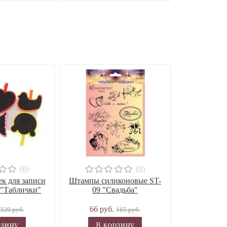
(0)
(0)
к для записи
Штампы силиконовые ST-
 "Таблички"
09 "Свадьба"
66 руб.
320 руб.
165 руб.
рзину
В корзину