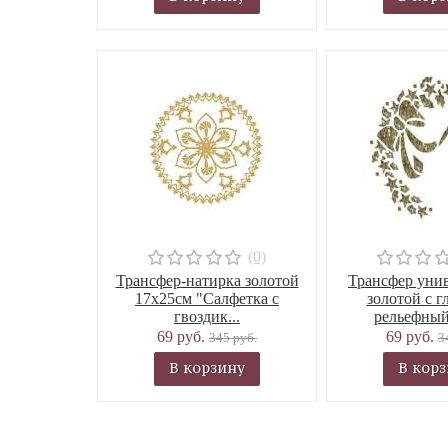
(0)
Трансфер-натирка золотой
Трансфер уни
17х25см "Салфетка с
золотой с г
гвоздик...
рельефный 
69 руб.
69 руб.
345 руб.
3
В корзину
В кор