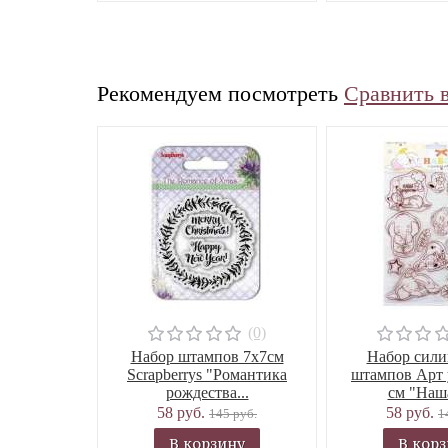
Рекомендуем посмотреть
Сравнить 
(0)
Набор штампов 7х7см
Набор сил
Scrapberrys "Романтика
штампов Арт 
рождества...
см "Наша
58 руб.
58 руб.
145 руб.
1
В корзину
В кор