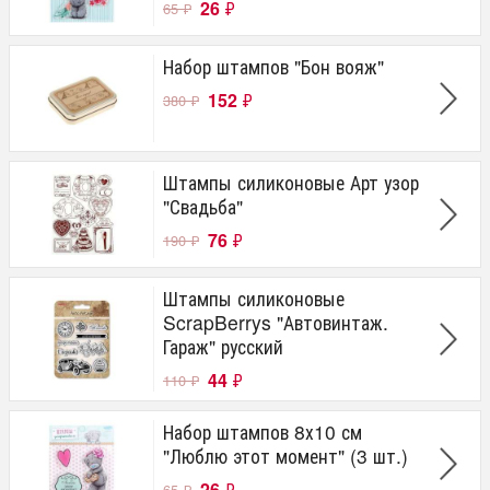
26
₽
65
₽
Набор штампов "Бон вояж"
152
₽
380
₽
Штампы силиконовые Арт узор
"Свадьба"
76
₽
190
₽
Штампы силиконовые
ScrapBerrys "Автовинтаж.
Гараж" русский
44
₽
110
₽
Набор штампов 8х10 см
"Люблю этот момент" (3 шт.)
26
₽
65
₽