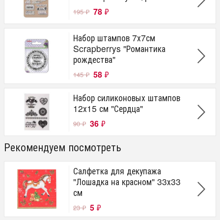
78
₽
195
₽
Набор штампов 7х7см
Scrapberrys "Романтика
рождества"
58
₽
145
₽
Набор силиконовых штампов
12х15 см "Сердца"
36
₽
90
₽
Рекомендуем посмотреть
Салфетка для декупажа
"Лошадка на красном" 33х33
см
5
₽
23
₽