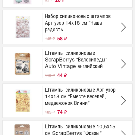
Набор силиконовых штампов
Арт узор 14х18 см "Наша
радость
58
₽
145
₽
Штампы силиконовые
ScrapBerrys "Велосипеды"
Auto Vintage английский
44
₽
110
₽
Штампы силиконовые Арт узор
14х18 см "Вместе веселей,
медвежонок Винни"
74
₽
185
₽
Штампы силиконовые 10,5х15
см ScrapBerrys "Фразы"