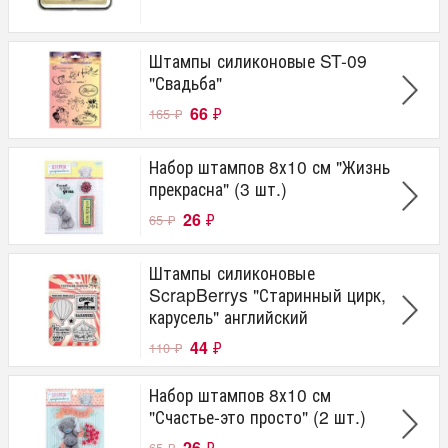
Штампы силиконовые ST-09
"Свадьба"
66
₽
165
₽
Набор штампов 8х10 см "Жизнь
прекрасна" (3 шт.)
26
₽
65
₽
Штампы силиконовые
ScrapBerrys "Старинный цирк,
карусель" английский
44
₽
110
₽
Набор штампов 8х10 см
"Счастье-это просто" (2 шт.)
26
₽
65
₽