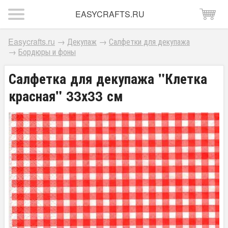
EASYCRAFTS.RU
Easycrafts.ru
→
Декупаж
→
Салфетки для декупажа
→
Бордюры и фоны
Салфетка для декупажа "Клетка
красная" 33х33 см