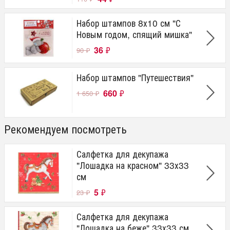
Набор штампов 8х10 см "С
Новым годом, спящий мишка"
36
₽
90
₽
Набор штампов "Путешествия"
660
₽
1 650
₽
Рекомендуем посмотреть
Салфетка для декупажа
"Лошадка на красном" 33х33
см
5
₽
23
₽
Салфетка для декупажа
"Лошадка на беже" 33х33 см