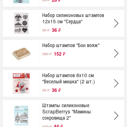
Набор силиконовых штампов
12х15 см "Сердца"
36
₽
90
₽
Набор штампов "Бон вояж"
152
₽
380
₽
Набор штампов 8х10 см
"Веселый мишка" (2 шт.)
36
₽
90
₽
Штампы силиконовые
ScrapBerrys "Мамины
сокровища 2"
44
₽
110
₽