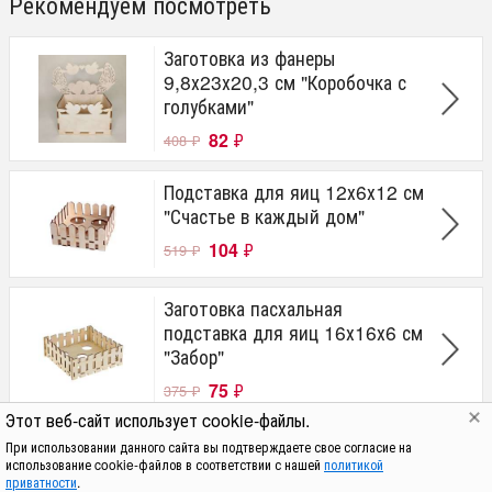
Рекомендуем посмотреть
Заготовка из фанеры
9,8х23х20,3 см "Коробочка с
голубками"
82
₽
408
₽
Подставка для яиц 12х6х12 см
"Счастье в каждый дом"
104
₽
519
₽
Заготовка пасхальная
подставка для яиц 16х16х6 см
"Забор"
75
₽
375
₽
Этот веб-сайт использует cookie-файлы.
Панно 20 х 15 см. "Яйцо с
При использовании данного сайта вы подтверждаете свое согласие на
декором"
использование cookie-файлов в соответствии с нашей
политикой
приватности
.