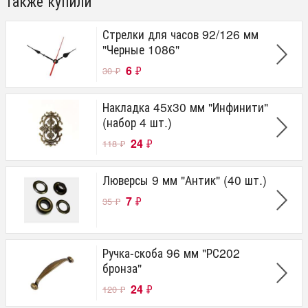
также купили
Стрелки для часов 92/126 мм
"Черные 1086"
6
₽
30
₽
Накладка 45х30 мм "Инфинити"
(набор 4 шт.)
24
₽
118
₽
Люверсы 9 мм "Антик" (40 шт.)
7
₽
35
₽
Ручка-скоба 96 мм "РС202
бронза"
24
₽
120
₽