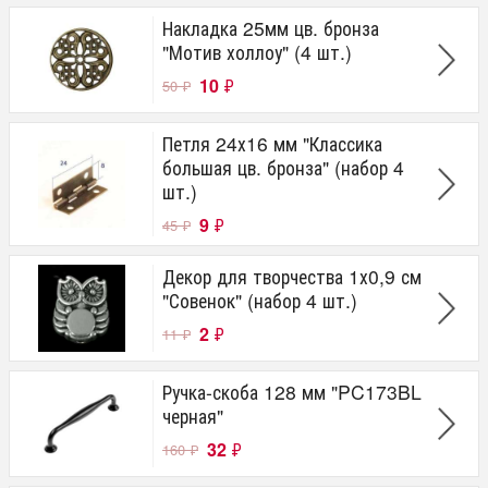
Накладка 25мм цв. бронза
"Мотив холлоу" (4 шт.)
10
₽
50
₽
Петля 24х16 мм "Классика
большая цв. бронза" (набор 4
шт.)
9
₽
45
₽
Декор для творчества 1х0,9 см
"Совенок" (набор 4 шт.)
2
₽
11
₽
Ручка-скоба 128 мм "PC173BL
черная"
32
₽
160
₽