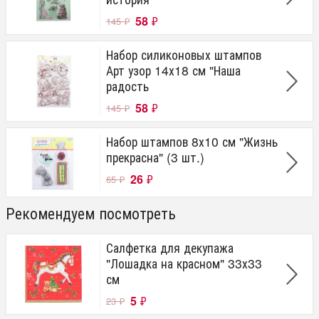
58
₽
145
₽
Набор силиконовых штампов
Арт узор 14х18 см "Наша
радость
58
₽
145
₽
Набор штампов 8х10 см "Жизнь
прекрасна" (3 шт.)
26
₽
65
₽
Рекомендуем посмотреть
Салфетка для декупажа
"Лошадка на красном" 33х33
см
5
₽
23
₽