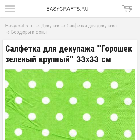
EASYCRAFTS.RU
Easycrafts.ru
→
Декупаж
→
Салфетки для декупажа
→
Бордюры и фоны
Салфетка для декупажа "Горошек
зеленый крупный" 33х33 см