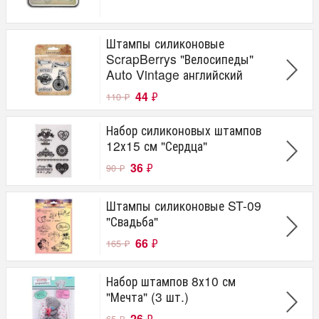
Штампы силиконовые
ScrapBerrys "Велосипеды"
Auto Vintage английский
44
₽
110
₽
Набор силиконовых штампов
12х15 см "Сердца"
36
₽
90
₽
Штампы силиконовые ST-09
"Свадьба"
66
₽
165
₽
Набор штампов 8х10 см
"Мечта" (3 шт.)
26
₽
65
₽