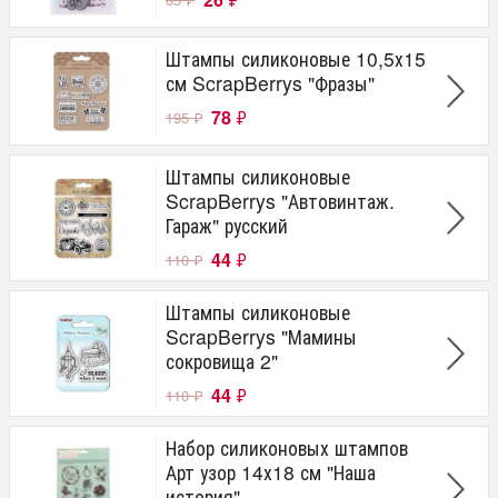
Штампы силиконовые 10,5х15
см ScrapBerrys "Фразы"
78
₽
195
₽
Штампы силиконовые
ScrapBerrys "Автовинтаж.
Гараж" русский
44
₽
110
₽
Штампы силиконовые
ScrapBerrys "Мамины
сокровища 2"
44
₽
110
₽
Набор силиконовых штампов
Арт узор 14х18 см "Наша
история"