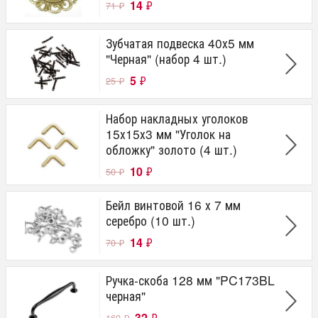
14
₽
71
₽
Зубчатая подвеска 40х5 мм
"Черная" (набор 4 шт.)
5
₽
25
₽
Набор накладных уголоков
15х15х3 мм "Уголок на
обложку" золото (4 шт.)
10
₽
50
₽
Бейл винтовой 16 х 7 мм
серебро (10 шт.)
14
₽
70
₽
Ручка-скоба 128 мм "PC173BL
черная"
32
₽
160
₽