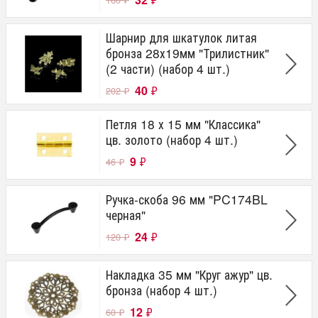
Шарнир для шкатулок литая
бронза 28х19мм "Трилистник"
(2 части) (набор 4 шт.)
40
₽
202
₽
Петля 18 х 15 мм "Классика"
цв. золото (набор 4 шт.)
9
₽
46
₽
Ручка-скоба 96 мм "PC174BL
черная"
24
₽
120
₽
Накладка 35 мм "Круг ажур" цв.
бронза (набор 4 шт.)
12
₽
60
₽