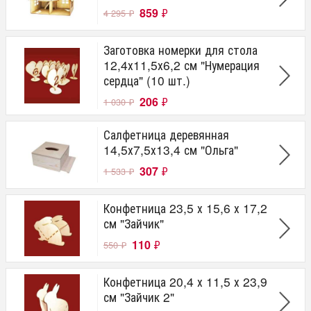
859
₽
4 295
₽
Заготовка номерки для стола
12,4х11,5х6,2 см "Нумерация
сердца" (10 шт.)
206
₽
1 030
₽
Салфетница деревянная
14,5х7,5х13,4 см "Ольга"
307
₽
1 533
₽
Конфетница 23,5 х 15,6 х 17,2
см "Зайчик"
110
₽
550
₽
Конфетница 20,4 х 11,5 х 23,9
см "Зайчик 2"