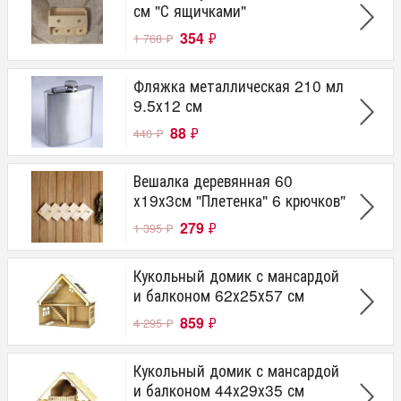
см "С ящичками"
354
₽
1 768
₽
Фляжка металлическая 210 мл
9.5х12 см
88
₽
440
₽
Вешалка деревянная 60
х19х3см "Плетенка" 6 крючков"
279
₽
1 395
₽
Кукольный домик с мансардой
и балконом 62х25х57 см
859
₽
4 295
₽
Кукольный домик с мансардой
и балконом 44х29х35 см