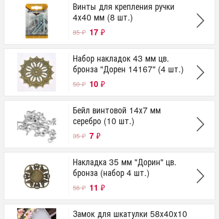
Винты для крепления ручки
4х40 мм (8 шт.)
17
₽
85
₽
Набор накладок 43 мм цв.
бронза "Дорен 14167" (4 шт.)
10
₽
50
₽
Бейл винтовой 14х7 мм
серебро (10 шт.)
7
₽
35
₽
Накладка 35 мм "Дорин" цв.
бронза (набор 4 шт.)
11
₽
56
₽
Замок для шкатулки 58х40х10