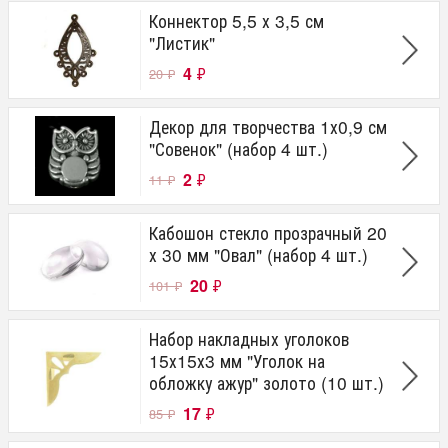
Коннектор 5,5 х 3,5 см
"Листик"
4
₽
20
₽
Декор для творчества 1х0,9 см
"Совенок" (набор 4 шт.)
2
₽
11
₽
Кабошон стекло прозрачный 20
х 30 мм "Овал" (набор 4 шт.)
20
₽
101
₽
Набор накладных уголоков
15х15х3 мм "Уголок на
обложку ажур" золото (10 шт.)
17
₽
85
₽