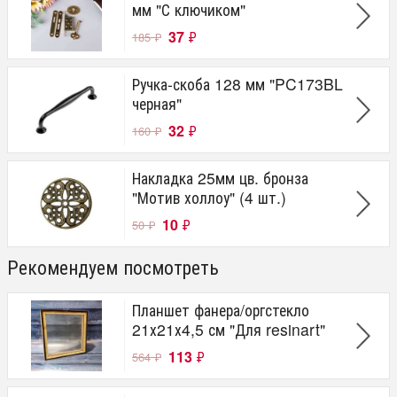
мм "С ключиком"
37
₽
185
₽
Ручка-скоба 128 мм "PC173BL
черная"
32
₽
160
₽
Накладка 25мм цв. бронза
"Мотив холлоу" (4 шт.)
10
₽
50
₽
Рекомендуем посмотреть
Планшет фанера/оргстекло
21х21х4,5 см "Для resinart"
113
₽
564
₽