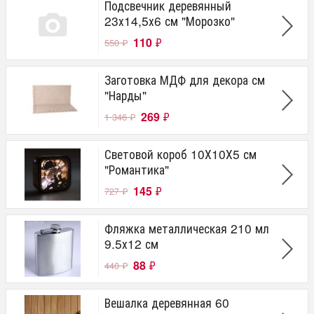
Подсвечник деревянный
23х14,5х6 см "Морозко"
110
₽
550
₽
Заготовка МДФ для декора см
"Нарды"
269
₽
1 346
₽
Световой короб 10Х10Х5 см
"Романтика"
145
₽
727
₽
Фляжка металлическая 210 мл
9.5х12 см
88
₽
440
₽
Вешалка деревянная 60