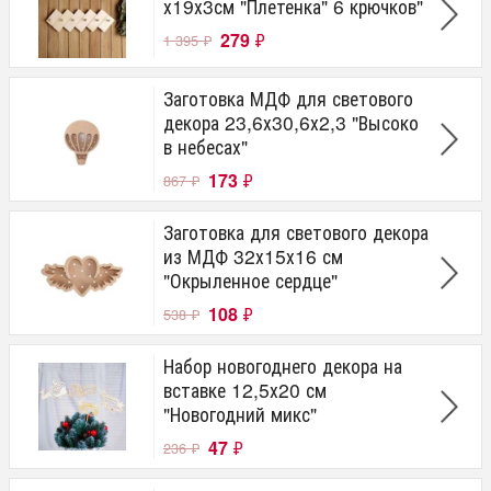
х19х3см "Плетенка" 6 крючков"
279
₽
1 395
₽
Заготовка МДФ для светового
декора 23,6х30,6х2,3 "Высоко
в небесах"
173
₽
867
₽
Заготовка для светового декора
из МДФ 32х15х16 см
"Окрыленное сердце"
108
₽
538
₽
Набор новогоднего декора на
вставке 12,5х20 см
"Новогодний микс"
47
₽
236
₽