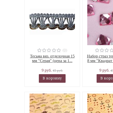
(0)
Тесьма вяз. отделочная 15
Набор страз т
мм "Серая" (цена за 1...
8 мм "Квадрат 
9 руб.
9 руб.
45 руб.
4
В корзину
В кор