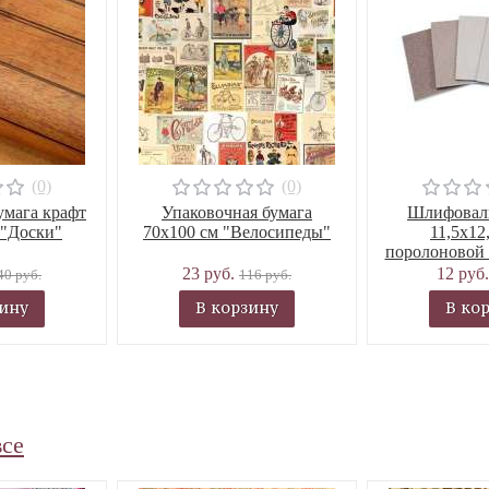
(0)
(0)
умага крафт
Упаковочная бумага
Шлифоваль
 "Доски"
70х100 см "Велосипеды"
11,5х12
поролоновой 
23 руб.
12 руб
40 руб.
116 руб.
зину
В корзину
В ко
все