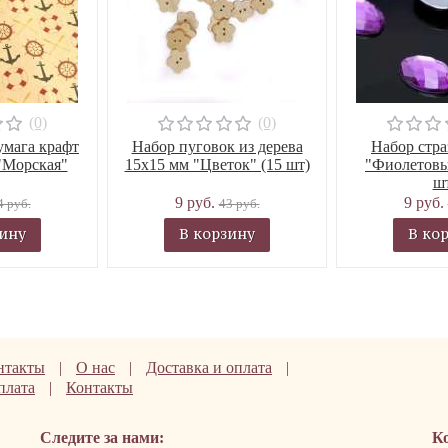
(0)
(0)
умага крафт
Набор пуговок из дерева
Набор стра
"Морская"
15х15 мм "Цветок" (15 шт)
"Фиолетовы
шт
9 руб.
9 руб.
4 руб.
43 руб.
зину
В корзину
В ко
нтакты
|
О нас
|
Доставка и оплата
|
плата
|
Контакты
Следите за нами:
К