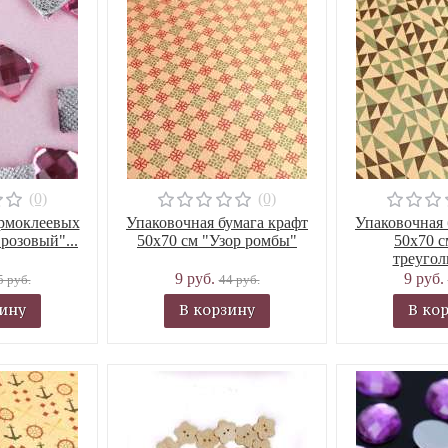
(0)
(0)
ермоклеевых
Упаковочная бумага крафт
Упаковочная 
розовый"...
50х70 см "Узор ромбы"
50х70 с
треугол
9 руб.
9 руб.
5 руб.
44 руб.
зину
В корзину
В ко