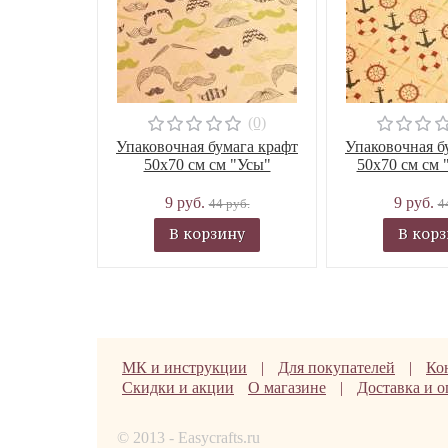
(0)
Упаковочная бумага крафт
Упаковочная б
50х70 см см "Усы"
50х70 см см 
9 руб.
9 руб.
44 руб.
4
В корзину
В кор
МК и инструкции
|
Для покупателей
|
Ко
Скидки и акции
О магазине
|
Доставка и о
© 2013 - Easycrafts.ru