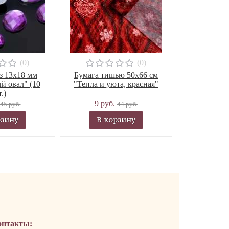
(0)
(0)
з 13х18 мм
Бумага тишью 50х66 см
й овал" (10
"Тепла и уюта, красная"
.)
9 руб.
45 руб.
44 руб.
рзину
В корзину
онтакты: