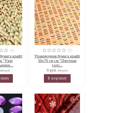
(0)
(0)
бумага крафт
Упаковочная бумага крафт
м "Узор
50х70 см см "Цветные
ьники...
гало...
9 руб.
44 руб.
44 руб.
рзину
В корзину