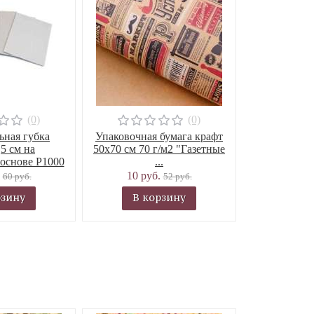
(0)
(0)
ная губка
Упаковочная бумага крафт
,5 см на
50х70 см 70 г/м2 "Газетные
основе P1000
...
.
10 руб.
60 руб.
52 руб.
рзину
В корзину