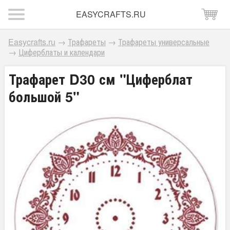
EASYCRAFTS.RU
Easycrafts.ru
→
Трафареты
→
Трафареты универсальные
→
Циферблаты и календари
Трафарет D30 см "Циферблат
большой 5"