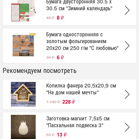
Бумага двусторонняя 30.5 х
30.5 см "Зимний календарь"
8
₽
40
₽
Бумага односторонняя с
золотым фольгированием
20х20 см 250 г/м "С любовью"
6
₽
30
₽
Рекомендуем посмотреть
Копилка фанера 20,5х20,9 см
"На дом нашей мечты"
228
₽
1 140
₽
Заготовка-магнит 7,5х5 см
"Пасхальная подвеска 3"
13
₽
63
₽