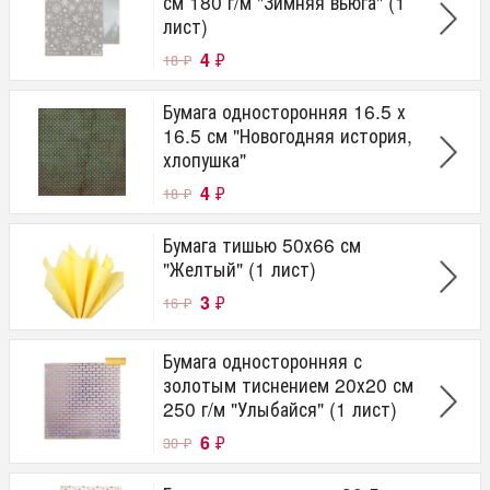
см 180 г/м "Зимняя вьюга" (1
лист)
4
₽
18
₽
Бумага односторонняя 16.5 х
16.5 см "Новогодняя история,
хлопушка"
4
₽
18
₽
Бумага тишью 50х66 см
"Желтый" (1 лист)
3
₽
16
₽
Бумага односторонняя с
золотым тиснением 20х20 см
250 г/м "Улыбайся" (1 лист)
6
₽
30
₽