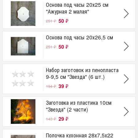
Основа под часы 20х25 см
"Ажурная 2 малая"
50
₽
251
₽
Основа под часы 20х26,5 см
50
₽
251
₽
Набор заготовок из пенопласта
9-9,5 см "Звезда" (6 шт.)
39
₽
194
₽
Заготовка из пластика 10см
"Звезда" (2 части)
29
₽
143
₽
Полочка кухонная 28х7,5х22