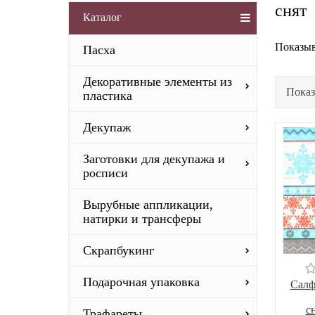
снят
Каталог
Показыв
Пасха
Декоративные элементы из
Показ
пластика
Декупаж
Заготовки для декупажа и
росписи
Вырубные аппликации,
натирки и трансферы
Скрапбукинг
Подарочная упаковка
Салф
с
Трафареты