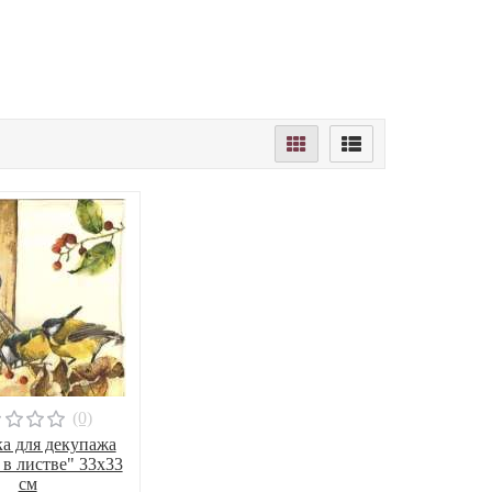
(0)
а для декупажа
в листве" 33х33
см