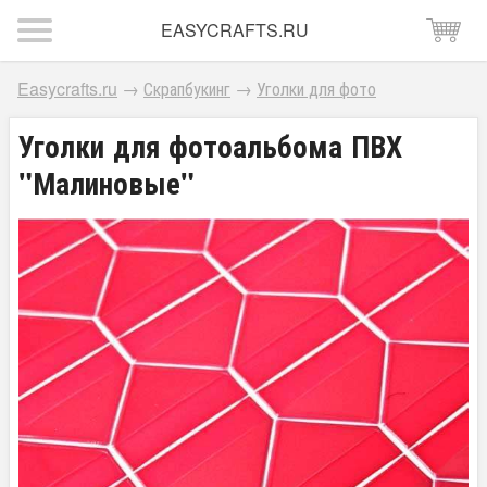
EASYCRAFTS.RU
Easycrafts.ru
→
Скрапбукинг
→
Уголки для фото
Уголки для фотоальбома ПВХ
"Малиновые"