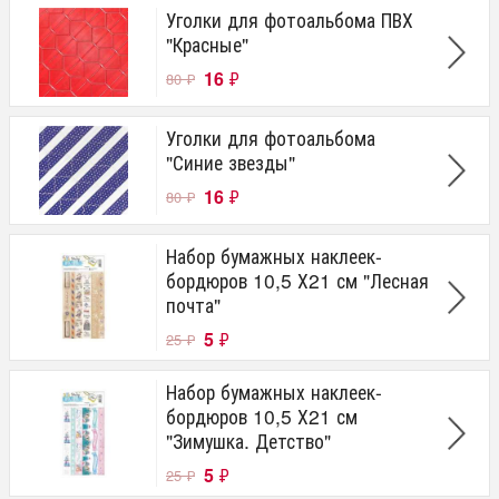
Уголки для фотоальбома ПВХ
"Красные"
16
₽
80
₽
Уголки для фотоальбома
"Синие звезды"
16
₽
80
₽
Набор бумажных наклеек-
бордюров 10,5 Х21 см "Лесная
почта"
5
₽
25
₽
Набор бумажных наклеек-
бордюров 10,5 Х21 см
"Зимушка. Детство"
5
₽
25
₽