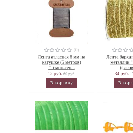
(0)
Лента атласная 6 мм на
Лента бархат
катушке (5 метров)
металлик "
"Темно-сер...
(фасов
12 руб.
34 руб.
60 руб.
1
В корзину
В кор