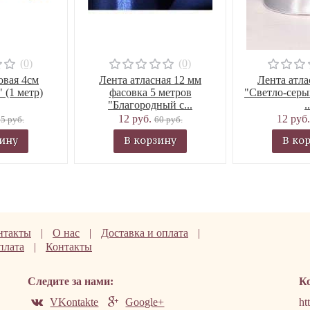
(0)
(0)
овая 4см
Лента атласная 12 мм
Лента атла
 (1 метр)
фасовка 5 метров
"Светло-серы
"Благородный с...
..
12 руб.
12 руб
5 руб.
60 руб.
зину
В корзину
В ко
нтакты
|
О нас
|
Доставка и оплата
|
плата
|
Контакты
Следите за нами:
К
VKontakte
Google+
ht