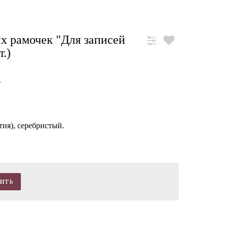
х рамочек "Для записей
т.)
.
тия), серебристый.