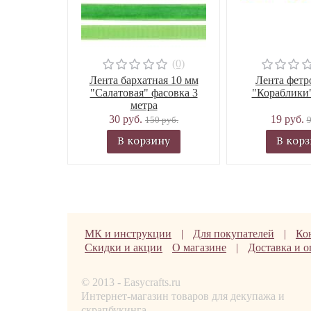
(0)
Лента бархатная 10 мм
Лента фетр
"Салатовая" фасовка 3
"Кораблики"
метра
30 руб.
19 руб.
150 руб.
9
В корзину
В кор
МК и инструкции
|
Для покупателей
|
Ко
Скидки и акции
О магазине
|
Доставка и о
© 2013 - Easycrafts.ru
Интернет-магазин товаров для декупажа и
скрапбукинга.