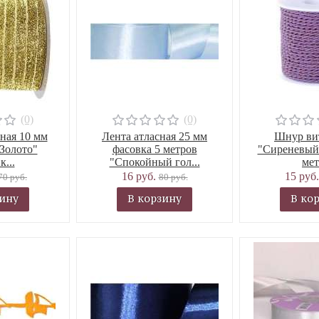
(0)
(0)
ная 10 мм
Лента атласная 25 мм
Шнур ви
Золото"
фасовка 5 метров
"Сиреневый"
к...
"Спокойный гол...
мет
16 руб.
15 руб
70 руб.
80 руб.
зину
В корзину
В ко