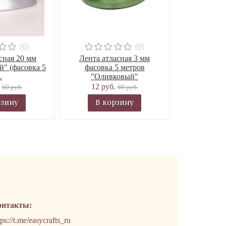
(0)
(0)
сная 20 мм
Лента атласная 3 мм
й" (фасовка 5
фасовка 5 метров
.
"Оливковый"
.
12 руб.
60 руб.
60 руб.
рзину
В корзину
онтакты:
tps://t.me/easycrafts_ru