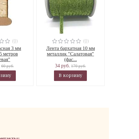
(0)
(0)
асная 3 мм
Лента бархатная 10 мм
5 метров
металлик "Салатовая"
евая"
(фас...
.
34 руб.
60 руб.
170 руб.
рзину
В корзину
онтакты: