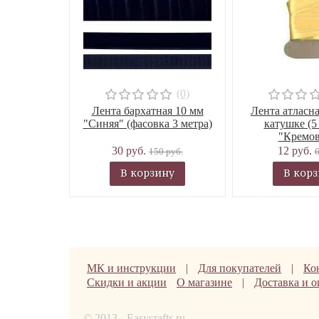
(0)
Лента бархатная 10 мм
Лента атласна
"Синяя" (фасовка 3 метра)
катушке (5
"Кремов
30 руб.
12 руб.
150 руб.
6
В корзину
В кор
МК и инструкции
|
Для покупателей
|
Ко
Скидки и акции
О магазине
|
Доставка и о
© 2013 - Easycrafts.ru