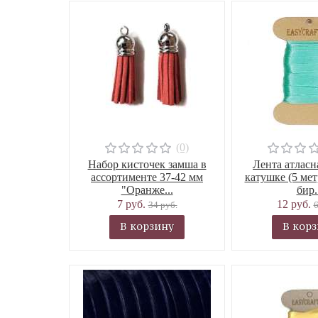
(0)
Набор кисточек замша в
Лента атласн
ассортименте 37-42 мм
катушке (5 мет
"Оранже...
бир.
7 руб.
12 руб.
34 руб.
6
В корзину
В кор