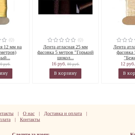
(0)
(0)
я 12 мм на
Лента атласная 25 мм
Лента атл
 метров)
фасовка 5 метров "Горький
фасовка 
ый...
шокол...
"Беж
16 руб.
12 руб
0 руб.
80 руб.
зину
В корзину
В ко
нтакты
|
О нас
|
Доставка и оплата
|
плата
|
Контакты
Следите за нами:
К