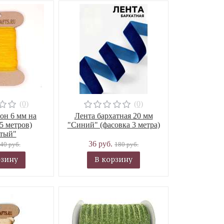
(0)
(0)
он 6 мм на
Лента бархатная 20 мм
5 метров)
"Синий" (фасовка 3 метра)
тый"
36 руб.
40 руб.
180 руб.
рзину
В корзину