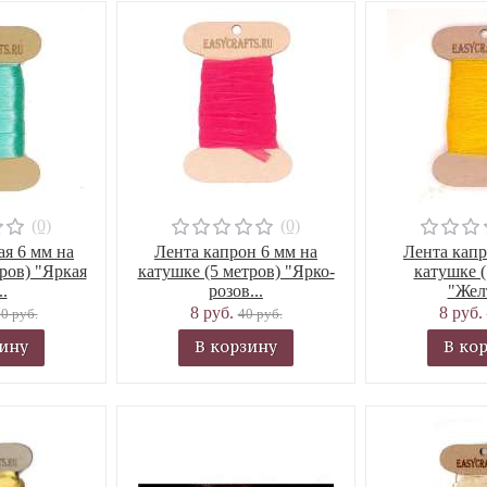
(0)
(0)
ая 6 мм на
Лента капрон 6 мм на
Лента капр
ров) "Яркая
катушке (5 метров) "Ярко-
катушке (
..
розов...
"Жел
8 руб.
8 руб.
0 руб.
40 руб.
зину
В корзину
В ко