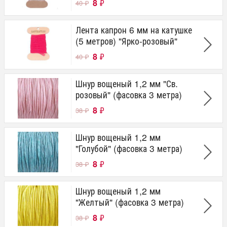
8
₽
40
₽
Лента капрон 6 мм на катушке
(5 метров) "Ярко-розовый"
8
₽
40
₽
Шнур вощеный 1,2 мм "Св.
розовый" (фасовка 3 метра)
8
₽
38
₽
Шнур вощеный 1,2 мм
"Голубой" (фасовка 3 метра)
8
₽
38
₽
Шнур вощеный 1,2 мм
"Желтый" (фасовка 3 метра)
8
₽
38
₽