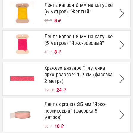
Лента капрон 6 мм на катушке
(5 метров) "Желтый"
8
₽
40
₽
Лента капрон 6 мм на катушке
(5 метров) "Ярко-розовый"
8
₽
40
₽
Кружево вязаное "Плетенка
ярко-розовое" 1.2 см (фасовка
2 метра)
24
₽
120
₽
Лента органза 25 мм "Ярко-
персиковый" (фасовка 5
метров)
10
₽
50
₽