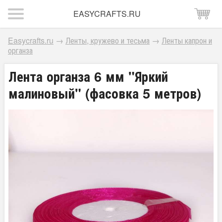
EASYCRAFTS.RU
Easycrafts.ru
→
Ленты, кружево и тесьма
→
Ленты капрон и
органза
Лента органза 6 мм "Яркий
малиновый" (фасовка 5 метров)