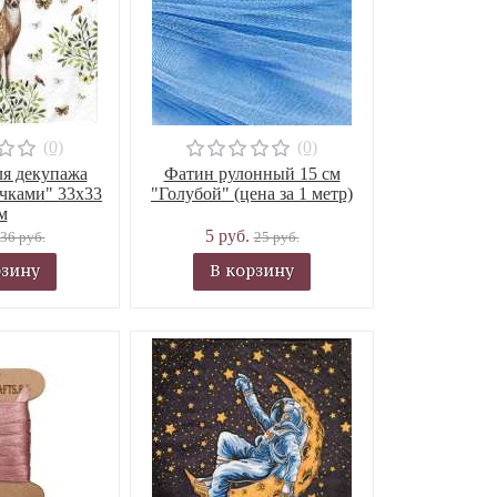
(0)
(0)
ля декупажа
Фатин рулонный 15 см
очками" 33х33
"Голубой" (цена за 1 метр)
м
5 руб.
36 руб.
25 руб.
рзину
В корзину