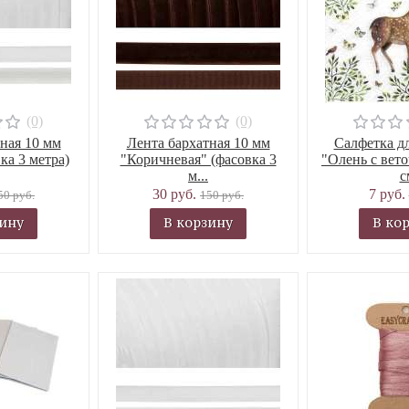
(0)
(0)
ная 10 мм
Лента бархатная 10 мм
Салфетка д
ка 3 метра)
"Коричневая" (фасовка 3
"Олень с вет
м...
с
30 руб.
7 руб.
50 руб.
150 руб.
зину
В корзину
В ко