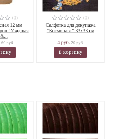
(0)
(0)
сная 12 мм
Салфетка для декупажа
тров "Увядшая
"Космонавт" 33х33 см
&...
.
4 руб.
60 руб.
20 руб.
рзину
В корзину