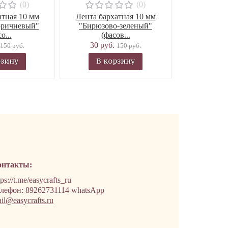
(0)
(0)
атная 10 мм
Лента бархатная 10 мм
оричневый"
"Бирюзово-зеленый"
о...
(фасов...
30 руб.
150 руб.
150 руб.
рзину
В корзину
онтакты:
tps://t.me/easycrafts_ru
лефон: 89262731114 whatsApp
il@easycrafts.ru