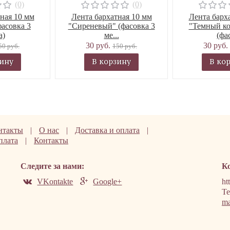
(0)
(0)
ная 10 мм
Лента бархатная 10 мм
Лента барх
асовка 3
"Сиреневый" (фасовка 3
"Темный к
а)
ме...
(фас
30 руб.
30 руб.
50 руб.
150 руб.
зину
В корзину
В ко
нтакты
|
О нас
|
Доставка и оплата
|
плата
|
Контакты
Следите за нами:
К
VKontakte
Google+
ht
Те
ma