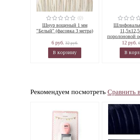
(0)
Шнур вощеный 1 мм
Шлифовальн
"Белый" (фасовка 3 метра)
11,5х12,5
поролоновой о
6 руб.
12 руб.
32 руб.
6
В корзину
В кор
Рекомендуем посмотреть
Сравнить 