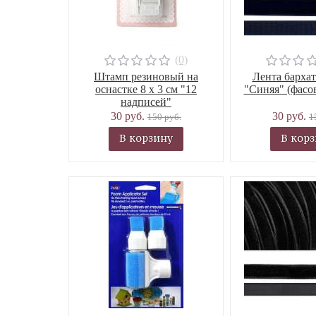
(0)
Штамп резиновый на
Лента бархат
оснастке 8 х 3 см "12
"Синяя" (фасов
надписей"
30 руб.
30 руб.
150 руб.
1
В корзину
В кор