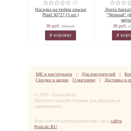
(0)
Насадка на тюбик краски
Лента бархат
Plaid 30727 (3 шт.)
"Черный" (ф
метр
30 руб.
30 руб.
150 руб.
1
В корзину
В кор
МК и инструкции
|
Для покупателей
|
Ко
Скидки и акции
О магазине
|
Доставка и о
© 2013 - Easycrafts.ru
Интернет-магазин товаров для декупажа и
скрапбукинга.
Наш сайт пользуется расчетами сайта
сайта
Postcalc.RU