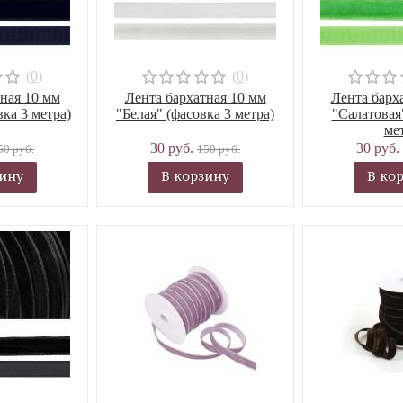
(0)
(0)
ная 10 мм
Лента бархатная 10 мм
Лента барх
ка 3 метра)
"Белая" (фасовка 3 метра)
"Салатовая
ме
30 руб.
30 руб.
50 руб.
150 руб.
зину
В корзину
В ко