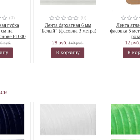
(0)
(0)
ая губка
Лента бархатная 6 мм
Лента атла
 см на
"Белый" (фасовка 3 метра)
фасовка 5 ме
снове P1000
роза
28 руб.
12 руб
0 руб.
140 руб.
зину
В корзину
В ко
все