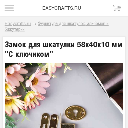
EASYCRAFTS.RU
Easycrafts.ru
→
Фурнитура для шкатулок, альбомов и
бижутерии
Замок для шкатулки 58х40х10 мм
"С ключиком"