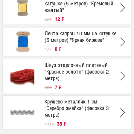
катушке (5 метров) "Кремовый
желтый"
12
₽
60
₽
Лента капрон 10 мм на катушке
(5 метров) "Яркая бирюза"
8
₽
40
₽
Шнур отделочный плетеный
"Красное золото" (фасовка 2
метра)
7
₽
36
₽
Кружево металлик 1 см
"Серебро змейка" (фасовка 3
метра)
38
₽
190
₽