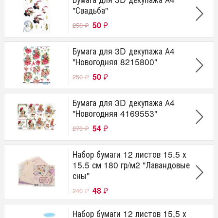
"Свадьба"
50
₽
250
₽
Бумага для 3D декупажа А4
"Новогодняя 8215800"
50
₽
250
₽
Бумага для 3D декупажа А4
"Новогодняя 4169553"
54
₽
270
₽
Набор бумаги 12 листов 15.5 х
15.5 см 180 гр/м2 "Лавандовые
сны"
48
₽
240
₽
Набор бумаги 12 листов 15,5 х