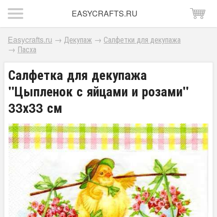
EASYCRAFTS.RU
Easycrafts.ru
→
Декупаж
→
Салфетки для декупажа
→
Пасха
Салфетка для декупажа
"Цыпленок с яйцами и розами"
33х33 см