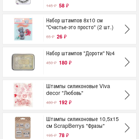
58
₽
145
₽
Набор штампов 8х10 см
"Счастье-это просто" (2 шт.)
26
₽
65
₽
Набор штампов "Дороти" №4
180
₽
450
₽
Штампы силиконовые Viva
decor "Любовь"
192
₽
480
₽
Штампы силиконовые 10,5х15
см ScrapBerrys "Фразы"
78
₽
195
₽