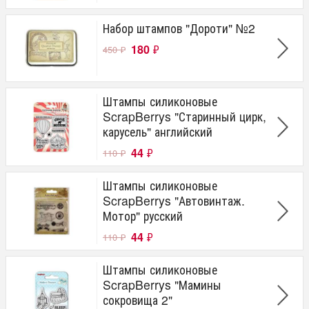
Набор штампов "Дороти" №2
180
₽
450
₽
Штампы силиконовые
ScrapBerrys "Старинный цирк,
карусель" английский
44
₽
110
₽
Штампы силиконовые
ScrapBerrys "Автовинтаж.
Мотор" русский
44
₽
110
₽
Штампы силиконовые
ScrapBerrys "Мамины
сокровища 2"