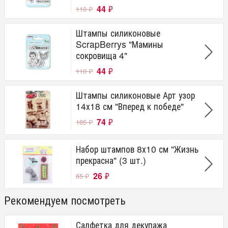
44
₽
110
₽
Штампы силиконовые
ScrapBerrys "Мамины
сокровища 4"
44
₽
110
₽
Штампы силиконовые Арт узор
14х18 см "Вперед к победе"
74
₽
185
₽
Набор штампов 8х10 см "Жизнь
прекрасна" (3 шт.)
26
₽
65
₽
Рекомендуем посмотреть
Салфетка для декупажа