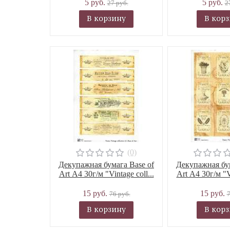
5 руб.
5 руб.
27 руб.
2
В корзину
В кор
(0)
Декупажная бумага Base of
Декупажная бум
Art А4 30г/м "Vintage coll...
Art А4 30г/м "Vi
15 руб.
15 руб.
76 руб.
7
В корзину
В кор