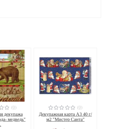
(0)
(0)
ля декупажа
Декупажная карта А3 40 г/
да- медведь"
м2 "Мистер Санта"
.