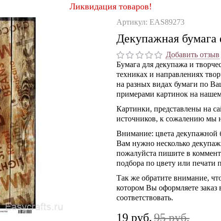
Ликвидация товаров!
Артикул: EAS89273
Декупажная бумага 
Добавить отзыв
Бумага для декупажа и творче
техниках и направлениях твор
на разных видах бумаги по Ва
примерами картинок на нашем
Картинки, представлены на са
источников, к сожалению мы н
Внимание: цвета декупажной б
Вам нужно несколько декупажн
пожалуйста пишите в коммента
подбора по цвету или печати п
Так же обратите внимание, что
котором Вы оформляете заказ 
соответствовать.
19 руб.
95 руб.