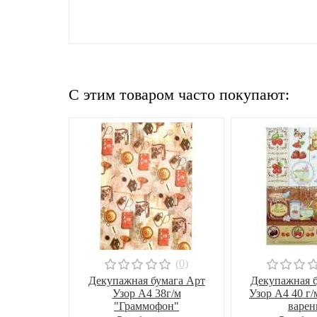
C этим товаром часто покупают:
(0)
Декупажная бумага Арт
Декупажная б
Узор А4 38г/м
Узор А4 40 г/
"Граммофон"
варень