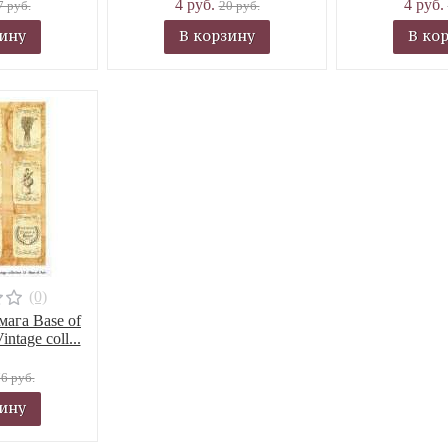
4 руб.
4 руб.
7 руб.
20 руб.
зину
В корзину
В ко
(0)
ага Base of
ntage coll...
6 руб.
зину