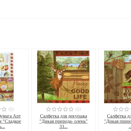
(0)
(0)
умага Арт
Салфетка для декупажа
Салфетка д
м "Сладкое
"Дикая природа- олень"
"Дикая приро
...
33...
..